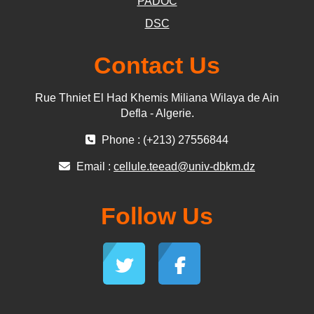
PADOC
DSC
Contact Us
Rue Thniet El Had Khemis Miliana Wilaya de Ain
Defla - Algerie.
Phone : (+213) 27556844
Email :
cellule.teead@univ-dbkm.dz
Follow Us